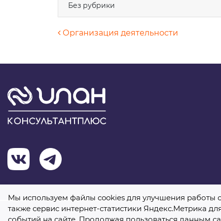
Без рубрики
Навигация по запися
Организация деятельности
Теле
Комм
Я 
Мы используем файлы cookies для улучшения работы с
также сервис интернет-статистики Яндекс.Метрика дл
событий на сайте. Продолжая пользоваться данным са