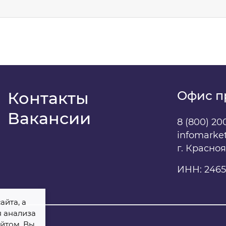
м
фон
*
ентарий
Контакты
Офис п
Вакансии
8 (800) 20
infomarke
даю
свое согласие
на обработку персональных данны
г. Красно
ИНН: 2465
айта, а
я анализа
йтом, Вы