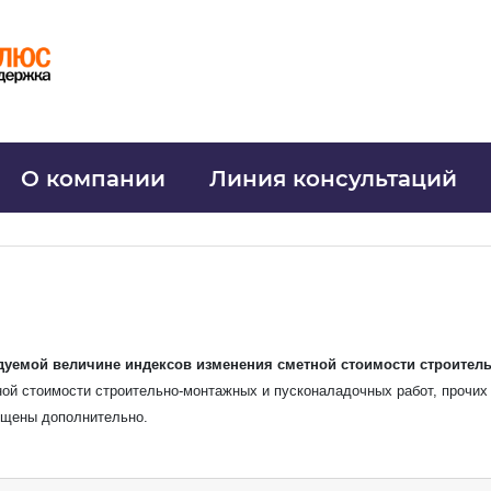
О компании
Линия консультаций
Узнать стоимость комплекта
емой величине индексов изменения сметной стоимости строительст
ой стоимости строительно-монтажных и пусконаладочных работ, прочих р
 имя
*
бщены дополнительно.
-mail
*