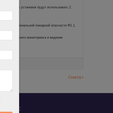
в и наружных установок будут использовать 2
ности;
ссами функциональной пожарной опасности Ф1.1,
 дистанционного мониторинга и ведение
Смета
х
родаж: