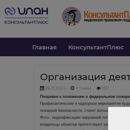
Главная
КонсультантПлюс
Организация дея
26.11.2024
< 1 мин.
187
Поправки к положению о федеральном пожарно
Профилактические и надзорные мероприятия буду
пожарной безопасности, станет больше. Об этих 
Фото-, видеофиксацию нарушений потребуется вес
владельцы объектов препятствуют контрольным м