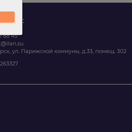
родаж:
0 88 45
t@ilan.su
ярск, ул. Парижской коммуны, д.33, помещ. 302
263327