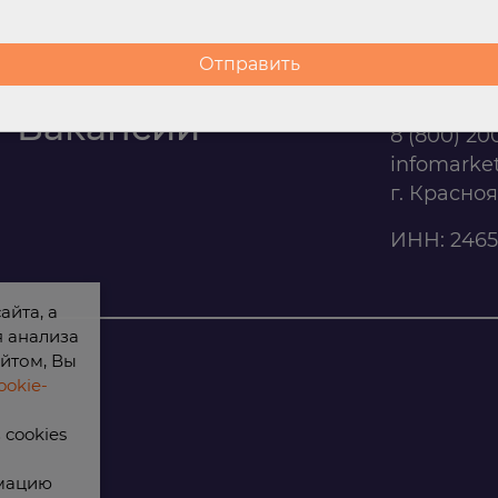
Контакты
Офис п
Вакансии
8 (800) 20
infomarke
г. Красно
ИНН: 2465
айта, а
я анализа
йтом, Вы
okie-
cookies
рмацию