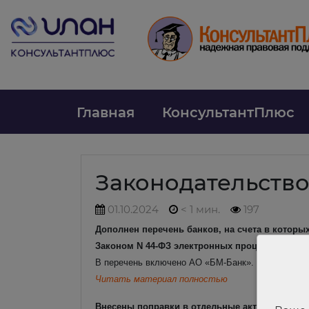
Главная
КонсультантПлюс
Законодательств
01.10.2024
< 1 мин.
197
Дополнен перечень банков, на счета в которы
Законом N 44-ФЗ электронных процедур
В перечень включено АО «БМ-Банк».
Читать материал полностью
Внесены поправки в отдельные акты Правитель