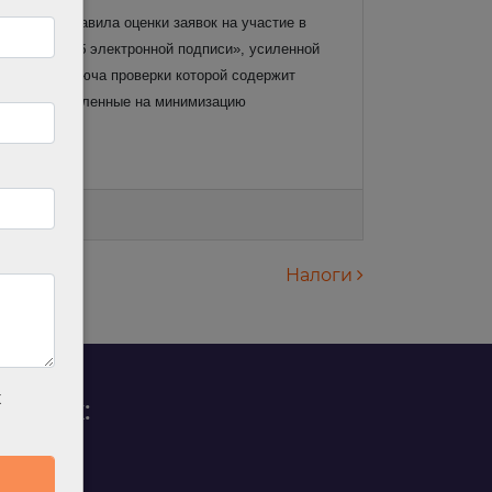
, а также правила оценки заявок на участие в
законом «Об электронной подписи», усиленной
ртификат ключа проверки которой содержит
меры, направленные на минимизацию
Налоги
х
родаж:
0 88 45