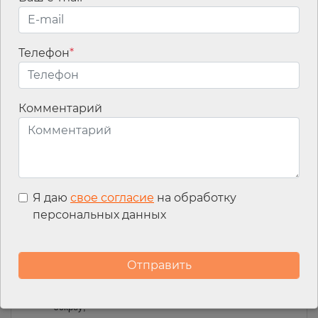
прав и законных интересов ипотечных заемщиков
С 1 января 2025 года Стандарт станет обязательным для
банков и будет распространяться на договоры, заключенные
Телефон
*
после этой даты.
Согласно положениям Стандарта, в
частности:
банки будут обязаны при получении от заемщика
Комментарий
вознаграждения за установление пониженной
процентной ставки честно информировать его о том,
какова разница в полной стоимости кредита, чтобы
при принятии решения заемщик понимал, выгодна ли
для него эта услуга;
Я даю
свое согласие
на обработку
банк не вправе будет получать вознаграждение от
персональных данных
продавца (застройщика) за установление пониженной
процентной ставки по ипотеке, если это ведет к
увеличению цены объекта недвижимости;
запрещается длительное размещение средств
ипотечных заемщиков на аккредитивах вместо счетов
эскроу;