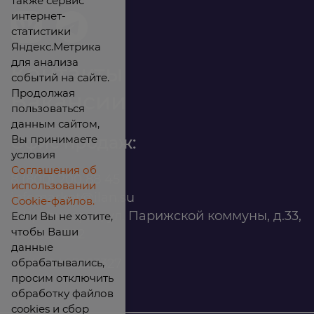
также сервис
интернет-
статистики
Яндекс.Метрика
для анализа
Контакты
событий на сайте.
Продолжая
Вакансии
пользоваться
данным сайтом,
Вы принимаете
Офис продаж:
условия
Соглашения об
8 (800) 200 88 45
использовании
infomarket@ilan.su
Cookie-файлов.
г. Красноярск, ул. Парижской коммуны, д.33,
Если Вы не хотите,
чтобы Ваши
помещ. 302
данные
обрабатывались,
ИНН: 2465263327
просим отключить
обработку файлов
cookies и сбор