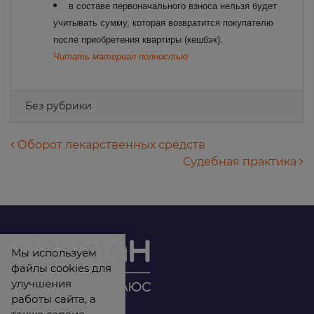
в составе первоначального взноса нельзя будет
учитывать сумму, которая возвратится покупателю
после приобретения квартиры (кешбэк).
Читать материал полностью
Без рубрики
Навигация по записям
Оборот лекарственных средств
Судебная практика
Мы используем
файлы cookies для
улучшения
работы сайта, а