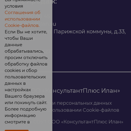
Офис продаж:
условия
Соглашения об
8 (800) 200 88 45
использовании
infomarket@ilan.su
Cookie-файлов.
г. Красноярск, ул. Парижской коммуны, д.33,
Если Вы не хотите,
чтобы Ваши
помещ. 302
данные
обрабатывались,
ИНН: 2465263327
просим отключить
обработку файлов
cookies и сбор
пользовательских
данных в
настройках
© 2026 ООО «КонсультантПлюс Илан»
Вашего браузера
или покинуть сайт.
Политика обработки персональных данных
Более подробную
Соглашение об использовании Cookie-файлов
информацию
смотрите в
Результаты СОУТ ООО «КонсультантПлюс Илан»