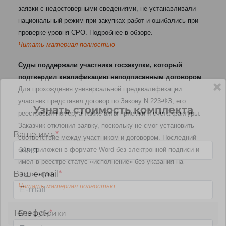
заявки с недостоверными сведениями, не устанавливали
национальный режим при закупках работ и ошибались при
проверке уровня СРО. Подробнее в обзоре.
Читать материал полностью
Суды поддержали участника госзакупки, который
подтвердил квалификацию неподписанным договором
Для прохождения универсальной предквалификации
участник представил договор по Закону N 223-ФЗ, его
Узнать стоимость комплекта
реестровый номер, а также акты приемки и счета-фактуры.
Заказчик отклонил заявку, поскольку не смог установить
Ваше имя
*
соответствие между участником и договором. Последний
был приложен в формате Word без электронной подписи и
имел в реестре статус «исполнение» без указания на
Ваш e-mail
*
поставщика.
Читать материал полностью
Телефон
*
Без рубрики