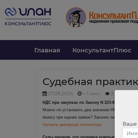
Главная
КонсультантПлюс
Судебная практи
27.08.2024
< 1 мин.
232
НДС при закупках по Закону N 223-ФЗ: интерес
Можно ли установить два значения НМЦД для уча
базису при оценке заявок? Законно ли начислять
Ваше
Читать материал полностью
Суды решили, что поломка компьютера не опр