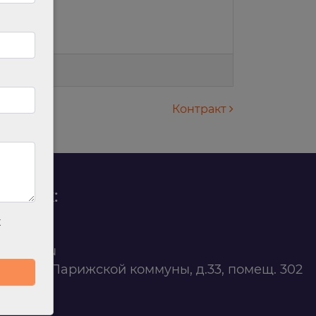
НП.
Контракт
родаж:
х
0 88 45
t@ilan.su
ярск, ул. Парижской коммуны, д.33, помещ. 302
263327