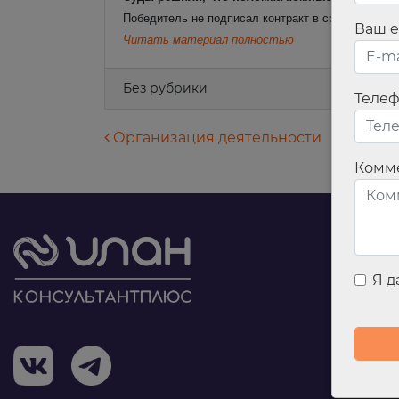
Победитель не подписал контракт в срок из-за п
Ваш e
Читать материал полностью
Без рубрики
Теле
Навигация по запися
Организация деятельности
Комм
Я 