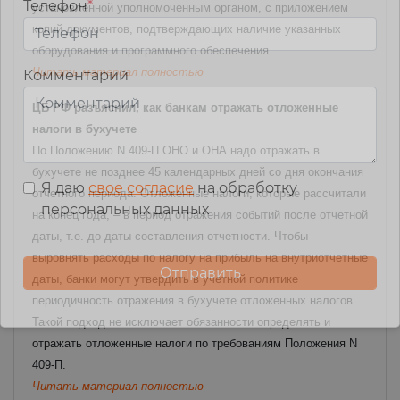
Телефон
*
установленной уполномоченным органом, с приложением
копий документов, подтверждающих наличие указанных
оборудования и программного обеспечения.
Читать материал полностью
Комментарий
ЦБ РФ разъяснил, как банкам отражать отложенные
налоги в бухучете
По Положению N 409-П ОНО и ОНА надо отражать в
бухучете не позднее 45 календарных дней со дня окончания
Я даю
свое согласие
на обработку
отчетного периода. Отложенные налоги, которые рассчитали
персональных данных
на конец года, – в период отражения событий после отчетной
даты, т.е. до даты составления отчетности.
Чтобы
выровнять расходы по налогу на прибыль на внутриотчетные
даты, банки могут утвердить в учетной политике
периодичность отражения в бухучете отложенных налогов.
Такой подход не исключает обязанности определять и
отражать отложенные налоги по требованиям Положения N
409-П.
Читать материал полностью