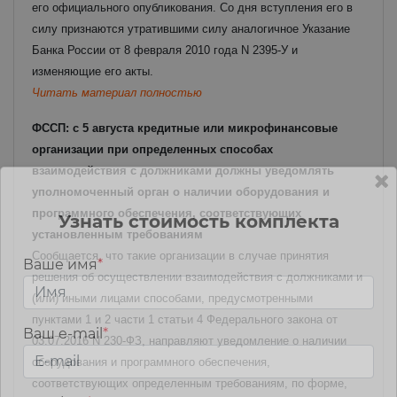
его официального опубликования. Со дня вступления его в
силу признаются утратившими силу аналогичное Указание
Банка России от 8 февраля 2010 года N 2395-У и
изменяющие его акты.
Читать материал полностью
ФССП: с 5 августа кредитные или микрофинансовые
организации при определенных способах
взаимодействия с должниками должны уведомлять
уполномоченный орган о наличии оборудования и
программного обеспечения, соответствующих
Узнать стоимость комплекта
установленным требованиям
Сообщается, что такие организации в случае принятия
Ваше имя
*
решения об осуществлении взаимодействия с должниками и
(или) иными лицами способами, предусмотренными
пунктами 1 и 2 части 1 статьи 4 Федерального закона от
Ваш e-mail
*
03.07.2016 N 230-ФЗ, направляют уведомление о наличии
оборудования и программного обеспечения,
соответствующих определенным требованиям, по форме,