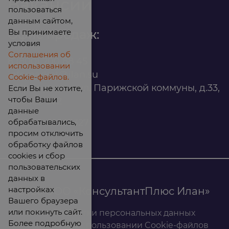
Вакансии
пользоваться
данным сайтом,
Вы принимаете
Офис продаж:
условия
Соглашения об
8 (800) 200 88 45
использовании
infomarket@ilan.su
Cookie-файлов.
г. Красноярск, ул. Парижской коммуны, д.33,
Если Вы не хотите,
чтобы Ваши
помещ. 302
данные
обрабатывались,
ИНН: 2465263327
просим отключить
обработку файлов
cookies и сбор
пользовательских
данных в
настройках
© 2026 ООО «КонсультантПлюс Илан»
Вашего браузера
или покинуть сайт.
Политика обработки персональных данных
Более подробную
Соглашение об использовании Cookie-файлов