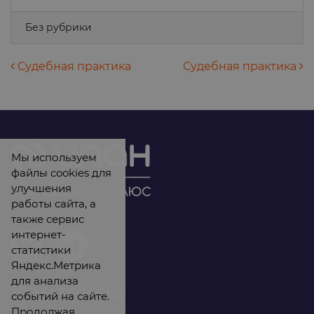
Без рубрики
Навигация по записям
Судебная практика
Судебная практика
Мы используем
файлы cookies для
улучшения
работы сайта, а
также сервис
интернет-
статистики
Яндекс.Метрика
для анализа
Контакты
событий на сайте.
Продолжая