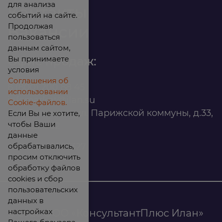
для анализа
Контакты
событий на сайте.
Продолжая
Вакансии
пользоваться
данным сайтом,
Вы принимаете
Офис продаж:
условия
Соглашения об
8 (800) 200 88 45
использовании
infomarket@ilan.su
Cookie-файлов.
г. Красноярск, ул. Парижской коммуны, д.33,
Если Вы не хотите,
чтобы Ваши
помещ. 302
данные
обрабатывались,
ИНН: 2465263327
просим отключить
обработку файлов
cookies и сбор
пользовательских
данных в
настройках
© 2026 ООО «КонсультантПлюс Илан»