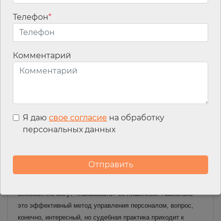
по другим направлениям.
Телефон
*
Читать материал полностью
Премии и споры по ним
При грамотном применении система премирования может
Комментарий
выступать прекрасным способом мотивации работников
лучше трудиться и оставаться у одного работодателя как
можно дольше, оправдывая вложения компании в его опыт и
развитие.
Традиционно сложилось понимание, что
премирование является правом работодателя, а не
Я даю
свое согласие
на обработку
обязанностью. И в тех случаях, когда речь действительно
персональных данных
идет о поощрении за труд, то в целом ничего не изменилось.
Однако наблюдается и другая тенденция в тех случаях,
когда система премирования по своей сути служит
отрицательной мотивацией, то есть за счет установления в
локальных нормативных актах регулярной премии работника
ежемесячно могут «наказывать» ее лишением. Насколько
это эффективный метод управления персоналом, вопрос,
конечно, интересный, но судебная практика приходит к