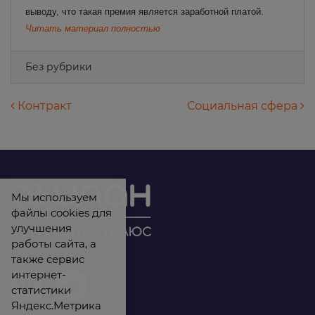
выводу, что такая премия является заработной платой.
Читать материал полностью
Без рубрики
Навигация по записям
Контракт
Социальная сфера
Мы используем
файлы cookies для
улучшения
работы сайта, а
также сервис
интернет-
статистики
Яндекс.Метрика