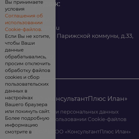
Вы принимаете
Офис продаж:
условия
Соглашения об
8 (800) 200 88 45
использовании
infomarket@ilan.su
Cookie-файлов.
г. Красноярск, ул. Парижской коммуны, д.33,
Если Вы не хотите,
чтобы Ваши
помещ. 302
данные
обрабатывались,
ИНН: 2465263327
просим отключить
обработку файлов
cookies и сбор
пользовательских
данных в
настройках
© 2026 ООО «КонсультантПлюс Илан»
Вашего браузера
или покинуть сайт.
Политика обработки персональных данных
Более подробную
Соглашение об использовании Cookie-файлов
информацию
смотрите в
Результаты СОУТ ООО «КонсультантПлюс Илан»