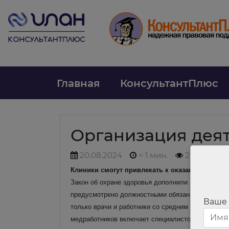
Главная
КонсультантПлюс
Организация дея
20.08.2024
< 1 мин.
216
Клиники смогут привлекать к оказанию медп
Закон об охране здоровья дополнили нормами о р
предусмотрено должностными обязанностями, пор
Ваше
только врачи и работники со средним медицински
медработников включает специалистов с высшим 