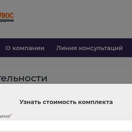
О компании
Линия консультаций
тельности
омощи работников с немедицинским образованием
Узнать стоимость комплекта
аботе специалистов с немедицинским образованием. Они могут участвов
ядками и положениями о такой помощи. Нормы о разных видах медпомо
 имя
*
м образованием, исключили. Изменения вступают в силу с 1 сентября.
Н
и средним профессиональным немедицинским образованием. Среди них м