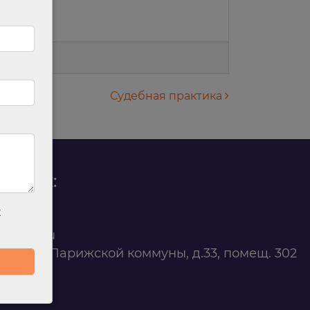
Судебная практика
родаж:
х
0 88 45
t@ilan.su
ярск, ул. Парижской коммуны, д.33, помещ. 302
263327