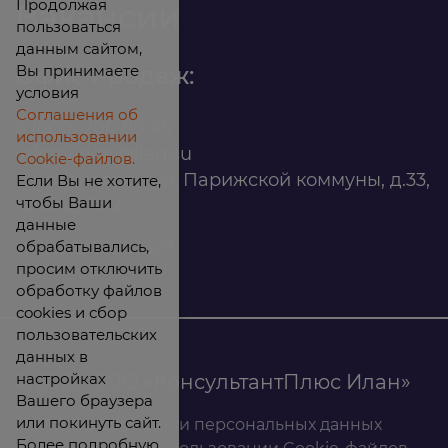
Продолжая
Вакансии
пользоваться
данным сайтом,
Вы принимаете
Офис продаж:
условия
Соглашения об
8 (800) 200 88 45
использовании
infomarket@ilan.su
Cookie-файлов.
г. Красноярск, ул. Парижской коммуны, д.33,
Если Вы не хотите,
чтобы Ваши
помещ. 302
данные
обрабатывались,
ИНН: 2465263327
просим отключить
обработку файлов
cookies и сбор
пользовательских
данных в
настройках
© 2026 ООО «КонсультантПлюс Илан»
Вашего браузера
или покинуть сайт.
Политика обработки персональных данных
Более подробную