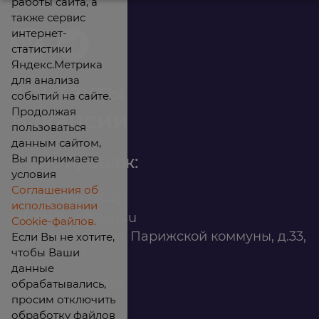
работы сайта, а
также сервис
интернет-
статистики
Яндекс.Метрика
для анализа
Контакты
событий на сайте.
Продолжая
Вакансии
пользоваться
данным сайтом,
Вы принимаете
Офис продаж:
условия
Соглашения об
8 (800) 200 88 45
использовании
infomarket@ilan.su
Cookie-файлов.
г. Красноярск, ул. Парижской коммуны, д.33,
Если Вы не хотите,
чтобы Ваши
помещ. 302
данные
обрабатывались,
ИНН: 2465263327
просим отключить
обработку файлов