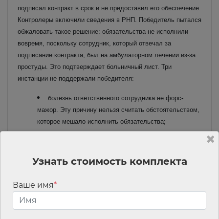
подписал контракт в срок и не предоставил его обеспечение.
Контролеры включили сведения в РНП.
Победитель пытался
обжаловать такое решение: обязательства не исполнили
вовремя, поскольку сотрудник, который отвечал за
подписание контракта, был на амбулаторном лечении из-за
простуды. Это подтверждает больничный лист.
Три
инстанции не поддержали победителя:
болезнь ответственного сотрудника не форс-
мажор. Эту причину нельзя считать обстоятельством,
которое мешало исполнить обязательства;
победитель не принял достаточных мер
заботливости и осмотрительности — не обеспечил
возможность подписания контракта иным лицом или с
Узнать стоимость комплекта
другого компьютера;
больничный сотрудника пришелся не на весь
Ваше имя
*
период подписания контракта. У победителя было
время, чтобы исполнить обязательства. Он отложил
подписание контракта на последний день и понес