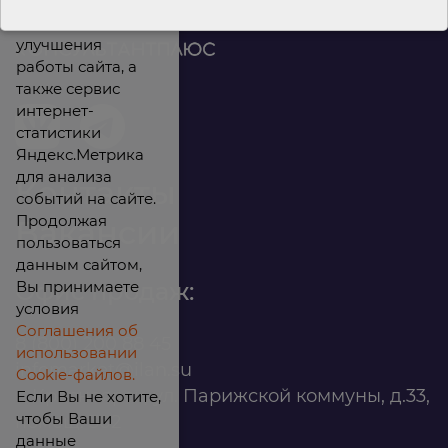
Мы используем
файлы cookies для
улучшения
работы сайта, а
также сервис
интернет-
статистики
Яндекс.Метрика
для анализа
Контакты
событий на сайте.
Продолжая
Вакансии
пользоваться
данным сайтом,
Вы принимаете
Офис продаж:
условия
Соглашения об
8 (800) 200 88 45
использовании
infomarket@ilan.su
Cookie-файлов.
г. Красноярск, ул. Парижской коммуны, д.33,
Если Вы не хотите,
чтобы Ваши
помещ. 302
данные