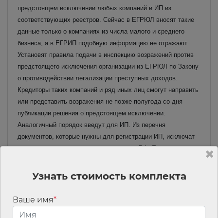
предстоящем исключении любых компаний и ИП из
соответствующих реестров. Сейчас в ЕГРЮЛ вносят такие
данные только о компаниях из числа малого и среднего
бизнеса, а в ЕГРИП подобную информацию не отражают.
Установят правила подачи в инспекцию возражений против
предстоящего исключения организации из ЕГРЮЛ по Закону
о противодействии легализации преступных доходов.
Кредиторы таких компаний и ряд иных лиц смогут направить
или представить возражения не позже полугода со дня
публикации решения о предстоящем исключении.
Аналогичный порядок введут для ИП.
Из перечня
документов, которые нужны для регистрации ИП, исключат
копию основного документа гражданина РФ.
Есть и другие
поправки.
Читать материал полностью
Узнать стоимость комплекта
Для многих некоммерческих организаций печать станет
Ваше имя
*
необязательна — закон опубликован
С 1 июня 2024 года некоммерческие организации (НКО)