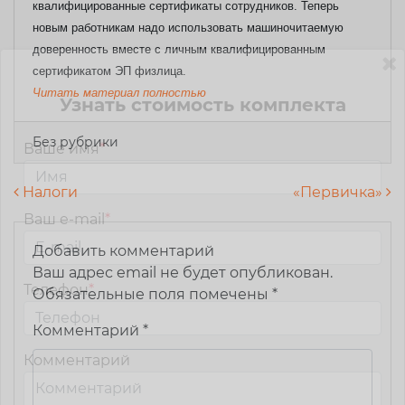
квалифицированные сертификаты сотрудников. Теперь
новым работникам надо использовать машиночитаемую
доверенность вместе с личным квалифицированным
сертификатом ЭП физлица.
Читать материал полностью
Узнать стоимость комплекта
Без рубрики
Ваше имя
*
Навигация по записям
Налоги
«Первичка»
Ваш e-mail
*
Добавить комментарий
Ваш адрес email не будет опубликован.
Телефон
*
Обязательные поля помечены
*
Комментарий
*
Комментарий