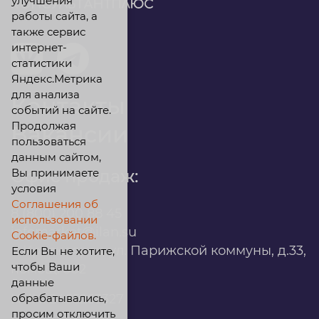
улучшения
работы сайта, а
также сервис
интернет-
статистики
Яндекс.Метрика
для анализа
Контакты
событий на сайте.
Продолжая
Вакансии
пользоваться
данным сайтом,
Вы принимаете
Офис продаж:
условия
Соглашения об
8 (800) 200 88 45
использовании
infomarket@ilan.su
Cookie-файлов.
г. Красноярск, ул. Парижской коммуны, д.33,
Если Вы не хотите,
чтобы Ваши
помещ. 302
данные
обрабатывались,
ИНН: 2465263327
просим отключить