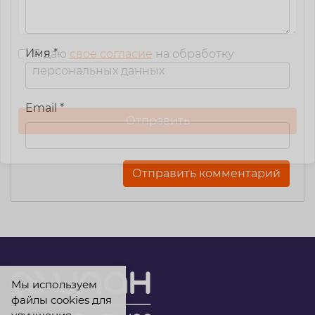
Имя
*
Я даю
свое согласие
на обработку
персональных данных
Email
*
Мы используем
файлы cookies для