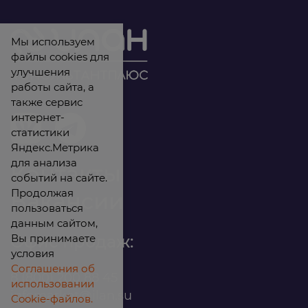
Мы используем
файлы cookies для
улучшения
работы сайта, а
также сервис
интернет-
статистики
Яндекс.Метрика
для анализа
Контакты
событий на сайте.
Продолжая
Вакансии
пользоваться
данным сайтом,
Вы принимаете
Офис продаж:
условия
Соглашения об
8 (800) 200 88 45
использовании
infomarket@ilan.su
Cookie-файлов.