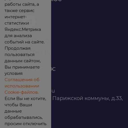
работы сайта, а
также сервис
интернет-
статистики
Яндекс.Метрика
для анализа
Контакты
событий на сайте.
Продолжая
Вакансии
пользоваться
данным сайтом,
Вы принимаете
Офис продаж:
условия
Соглашения об
8 (800) 200 88 45
использовании
infomarket@ilan.su
Cookie-файлов.
г. Красноярск, ул. Парижской коммуны, д.33,
Если Вы не хотите,
чтобы Ваши
помещ. 302
данные
обрабатывались,
ИНН: 2465263327
просим отключить