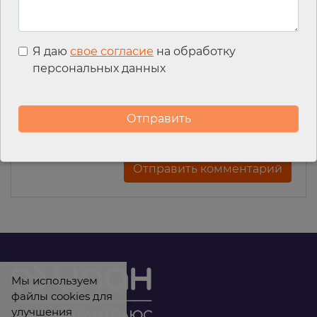
Имя
*
Я даю
свое согласие
на обработку
персональных данных
Email
*
Мы используем
файлы cookies для
улучшения