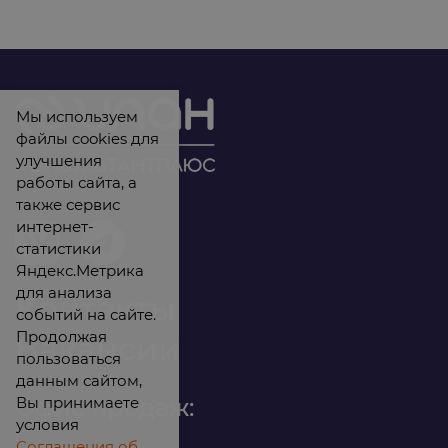
Мы используем
файлы cookies для
улучшения
работы сайта, а
также сервис
интернет-
статистики
Яндекс.Метрика
для анализа
Контакты
событий на сайте.
Продолжая
Вакансии
пользоваться
данным сайтом,
Вы принимаете
Офис продаж:
условия
Соглашения об