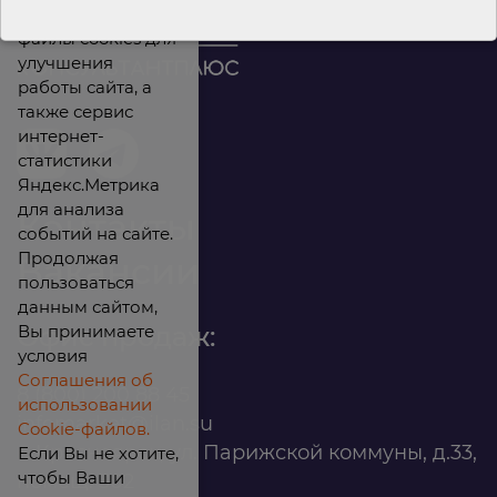
Мы используем
файлы cookies для
улучшения
работы сайта, а
также сервис
интернет-
статистики
Яндекс.Метрика
для анализа
Контакты
событий на сайте.
Продолжая
Вакансии
пользоваться
данным сайтом,
Вы принимаете
Офис продаж:
условия
Соглашения об
8 (800) 200 88 45
использовании
infomarket@ilan.su
Cookie-файлов.
г. Красноярск, ул. Парижской коммуны, д.33,
Если Вы не хотите,
чтобы Ваши
помещ. 302