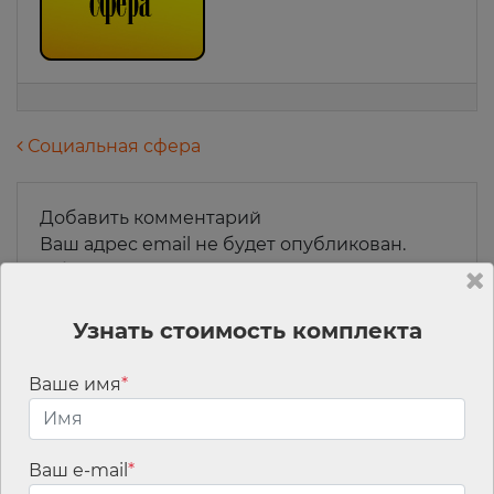
Навигация по записям
Социальная сфера
Добавить комментарий
Ваш адрес email не будет опубликован.
Обязательные поля помечены
*
Комментарий
*
Узнать стоимость комплекта
Ваше имя
*
Ваш e-mail
*
Имя
*