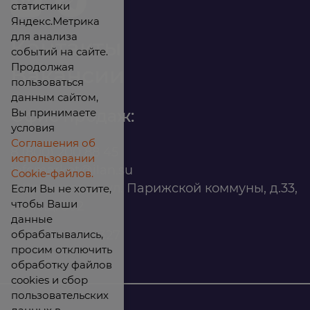
статистики
Яндекс.Метрика
для анализа
Контакты
событий на сайте.
Продолжая
Вакансии
пользоваться
данным сайтом,
Вы принимаете
Офис продаж:
условия
Соглашения об
8 (800) 200 88 45
использовании
infomarket@ilan.su
Cookie-файлов.
г. Красноярск, ул. Парижской коммуны, д.33,
Если Вы не хотите,
чтобы Ваши
помещ. 302
данные
обрабатывались,
ИНН: 2465263327
просим отключить
обработку файлов
cookies и сбор
пользовательских