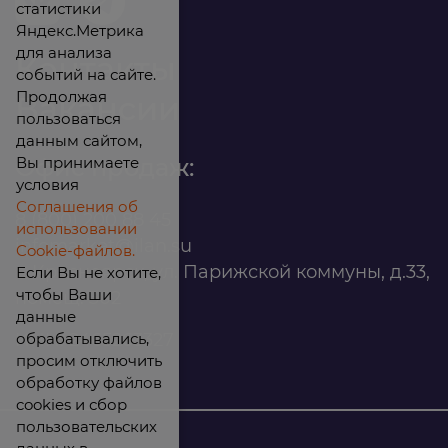
статистики
Яндекс.Метрика
для анализа
Контакты
событий на сайте.
Продолжая
Вакансии
пользоваться
данным сайтом,
Вы принимаете
Офис продаж:
условия
Соглашения об
8 (800) 200 88 45
использовании
infomarket@ilan.su
Cookie-файлов.
г. Красноярск, ул. Парижской коммуны, д.33,
Если Вы не хотите,
чтобы Ваши
помещ. 302
данные
обрабатывались,
ИНН: 2465263327
просим отключить
обработку файлов
cookies и сбор
пользовательских