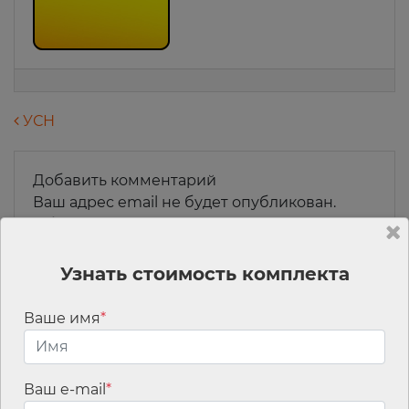
Навигация по записям
УСН
Добавить комментарий
Ваш адрес email не будет опубликован.
Обязательные поля помечены
*
Комментарий
*
Узнать стоимость комплекта
Ваше имя
*
Ваш e-mail
*
Имя
*