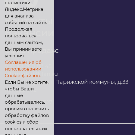
статистики
Яндекс.Метрика
для анализа
Контакты
событий на сайте.
Продолжая
Вакансии
пользоваться
данным сайтом,
Вы принимаете
Офис продаж:
условия
Соглашения об
8 (800) 200 88 45
использовании
infomarket@ilan.su
Cookie-файлов.
г. Красноярск, ул. Парижской коммуны, д.33,
Если Вы не хотите,
чтобы Ваши
помещ. 302
данные
обрабатывались,
ИНН: 2465263327
просим отключить
обработку файлов
cookies и сбор
пользовательских