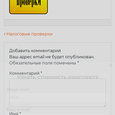
Навигация по записям
Налоговые проверки
Добавить комментарий
Ваш адрес email не будет опубликован.
Обязательные поля помечены
*
Комментарий
*
Узнать стоимость комплекта
Ваше имя
*
Ваш e-mail
*
Имя
*