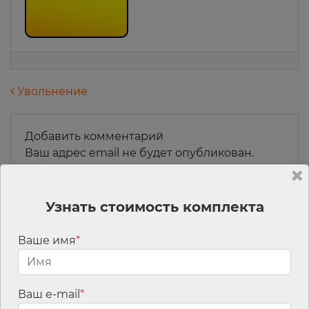
Навигация по записям
Увольнение
Добавить комментарий
Ваш адрес email не будет опубликован.
Обязательные поля помечены
*
Комментарий
*
Узнать стоимость комплекта
Ваше имя
*
Ваш e-mail
*
Имя
*