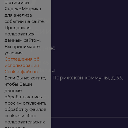
статистики
Яндекс.Метрика
для анализа
Контакты
событий на сайте.
Продолжая
Вакансии
пользоваться
данным сайтом,
Вы принимаете
Офис продаж:
условия
Соглашения об
8 (800) 200 88 45
использовании
infomarket@ilan.su
Cookie-файлов.
г. Красноярск, ул. Парижской коммуны, д.33,
Если Вы не хотите,
чтобы Ваши
помещ. 302
данные
обрабатывались,
ИНН: 2465263327
просим отключить
обработку файлов
cookies и сбор
пользовательских