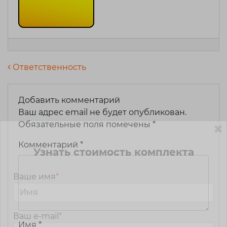
Навигация по записям
Ответственность
Добавить комментарий
Ваш адрес email не будет опубликован.
Обязательные поля помечены
*
Комментарий
*
Узнать стоимость комплекта
Ваше имя
*
Ваш e-mail
*
Имя
*