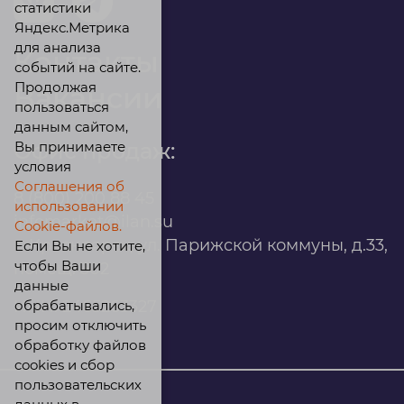
статистики
Яндекс.Метрика
для анализа
Контакты
событий на сайте.
Продолжая
Вакансии
пользоваться
данным сайтом,
Вы принимаете
Офис продаж:
условия
Соглашения об
8 (800) 200 88 45
использовании
infomarket@ilan.su
Cookie-файлов.
г. Красноярск, ул. Парижской коммуны, д.33,
Если Вы не хотите,
чтобы Ваши
помещ. 302
данные
обрабатывались,
ИНН: 2465263327
просим отключить
обработку файлов
cookies и сбор
пользовательских