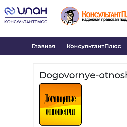
Главная
КонсультантПлюс
Dogovornye-otnos