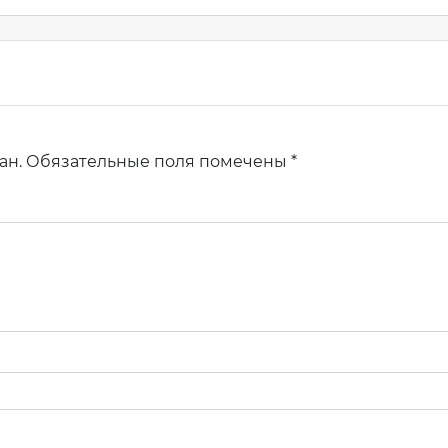
м
Узнать стоимость комплекта
 имя
*
ан.
Обязательные поля помечены
*
-mail
*
фон
*
ентарий