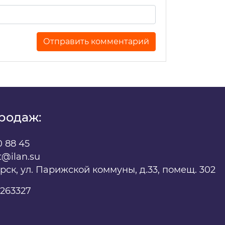
х
родаж:
0 88 45
t@ilan.su
ярск, ул. Парижской коммуны, д.33, помещ. 302
263327