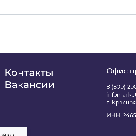
даю
свое согласие
на обработку персональных данны
Контакты
Офис п
Вакансии
8 (800) 20
infomarke
г. Красно
ИНН: 2465
айта, а