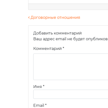
Навигация по запися
Договорные отношения
Добавить комментарий
Ваше
Ваш адрес email не будет опубликов
Комментарий
*
Ваш e
Теле
Имя
*
Комм
Email
*