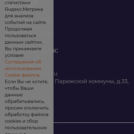
статистики
Яндекс.Метрика
для анализа
Контакты
событий на сайте.
Продолжая
Вакансии
пользоваться
данным сайтом,
Вы принимаете
Офис продаж:
условия
Соглашения об
8 (800) 200 88 45
использовании
infomarket@ilan.su
Cookie-файлов.
г. Красноярск, ул. Парижской коммуны, д.33,
Если Вы не хотите,
чтобы Ваши
помещ. 302
данные
обрабатывались,
ИНН: 2465263327
просим отключить
обработку файлов
cookies и сбор
пользовательских