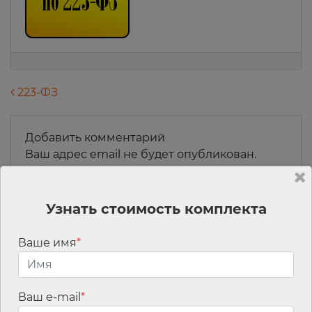
Навигация по записям
223-ФЗ
Добавить комментарий
Ваш адрес email не будет опубликован.
Обязательные поля помечены
*
Комментарий
*
Узнать стоимость комплекта
Ваше имя
*
Ваш e-mail
*
Имя
*