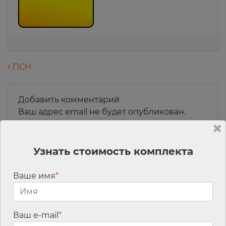
Навигация по записям
ПСН
Добавить комментарий
Ваш адрес email не будет опубликован.
Обязательные поля помечены
*
Комментарий
*
Узнать стоимость комплекта
Ваше имя
*
Ваш e-mail
*
Имя
*