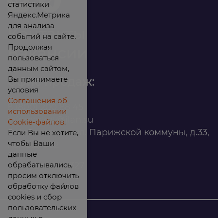
статистики
Яндекс.Метрика
для анализа
Контакты
событий на сайте.
Продолжая
Вакансии
пользоваться
данным сайтом,
Вы принимаете
Офис продаж:
условия
Соглашения об
8 (800) 200 88 45
использовании
infomarket@ilan.su
Cookie-файлов.
г. Красноярск, ул. Парижской коммуны, д.33,
Если Вы не хотите,
чтобы Ваши
помещ. 302
данные
обрабатывались,
ИНН: 2465263327
просим отключить
обработку файлов
cookies и сбор
пользовательских