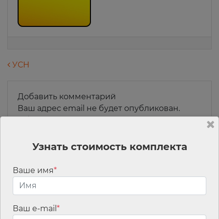
Навигация по записям
УСН
Добавить комментарий
Ваш адрес email не будет опубликован.
Обязательные поля помечены
*
Комментарий
*
Узнать стоимость комплекта
Ваше имя
*
Ваш e-mail
*
Имя
*