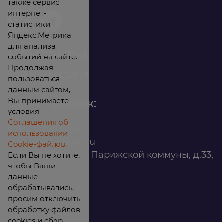
также сервис
интернет-
статистики
Яндекс.Метрика
для анализа
Контакты
событий на сайте.
Продолжая
Вакансии
пользоваться
данным сайтом,
Вы принимаете
Офис продаж:
условия
Соглашения об
8 (800) 200 88 45
использовании
infomarket@ilan.su
Cookie-файлов.
г. Красноярск, ул. Парижской коммуны, д.33,
Если Вы не хотите,
чтобы Ваши
помещ. 302
данные
обрабатывались,
ИНН: 2465263327
просим отключить
обработку файлов
cookies и сбор