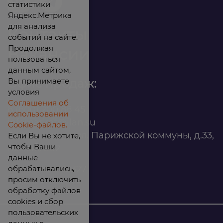
статистики
Яндекс.Метрика
для анализа
Контакты
событий на сайте.
Продолжая
Вакансии
пользоваться
данным сайтом,
Вы принимаете
Офис продаж:
условия
Соглашения об
8 (800) 200 88 45
использовании
infomarket@ilan.su
Cookie-файлов.
г. Красноярск, ул. Парижской коммуны, д.33,
Если Вы не хотите,
чтобы Ваши
помещ. 302
данные
обрабатывались,
ИНН: 2465263327
просим отключить
обработку файлов
cookies и сбор
пользовательских