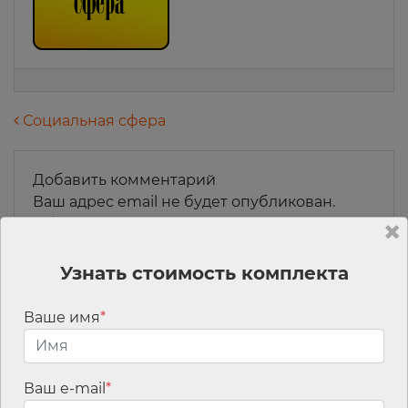
Навигация по записям
Социальная сфера
Добавить комментарий
Ваш адрес email не будет опубликован.
Обязательные поля помечены
*
Комментарий
*
Узнать стоимость комплекта
Ваше имя
*
Ваш e-mail
*
Имя
*