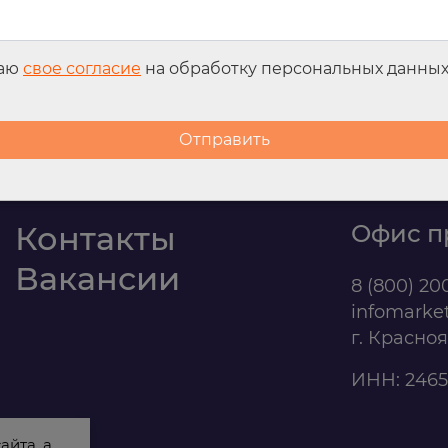
даю
свое согласие
на обработку персональных данны
Контакты
Офис п
Вакансии
8 (800) 20
infomarke
г. Красно
ИНН: 2465
айта, а