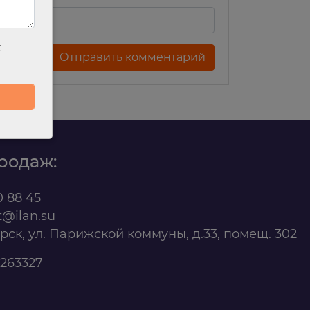
х
родаж:
0 88 45
t@ilan.su
ярск, ул. Парижской коммуны, д.33, помещ. 302
263327