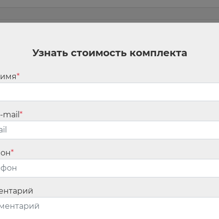
м
Узнать стоимость комплекта
 имя
*
ан.
Обязательные поля помечены
*
-mail
*
фон
*
ентарий