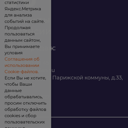
статистики
Яндекс.Метрика
для анализа
Контакты
событий на сайте.
Продолжая
Вакансии
пользоваться
данным сайтом,
Вы принимаете
Офис продаж:
условия
Соглашения об
8 (800) 200 88 45
использовании
infomarket@ilan.su
Cookie-файлов.
г. Красноярск, ул. Парижской коммуны, д.33,
Если Вы не хотите,
чтобы Ваши
помещ. 302
данные
обрабатывались,
ИНН: 2465263327
просим отключить
обработку файлов
cookies и сбор
пользовательских