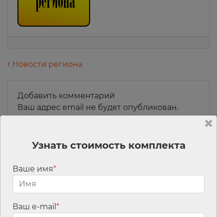
Навигация по записям
Новости региона
Добавить комментарий
Ваш адрес email не будет опубликован.
Обязательные поля помечены
*
Комментарий
*
Узнать стоимость комплекта
Ваше имя
*
Ваш e-mail
*
Имя
*