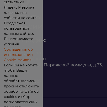
статистики
Яндекс.Метрика
для анализа
Контакты
событий на сайте.
Продолжая
Вакансии
пользоваться
данным сайтом,
Вы принимаете
Офис продаж:
условия
Соглашения об
8 (800) 200 88 45
использовании
infomarket@ilan.su
Cookie-файлов.
г. Красноярск, ул. Парижской коммуны, д.33,
Если Вы не хотите,
чтобы Ваши
помещ. 302
данные
обрабатывались,
ИНН: 2465263327
просим отключить
обработку файлов
cookies и сбор
пользовательских