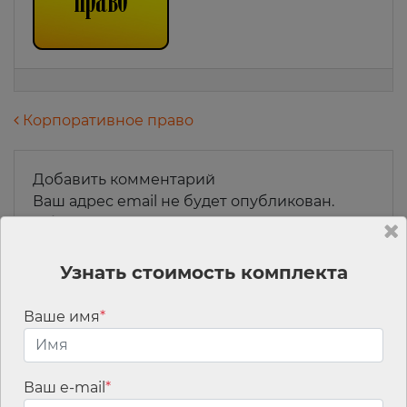
Навигация по записям
Корпоративное право
Добавить комментарий
Ваш адрес email не будет опубликован.
Обязательные поля помечены
*
Комментарий
*
Узнать стоимость комплекта
Ваше имя
*
Ваш e-mail
*
Имя
*