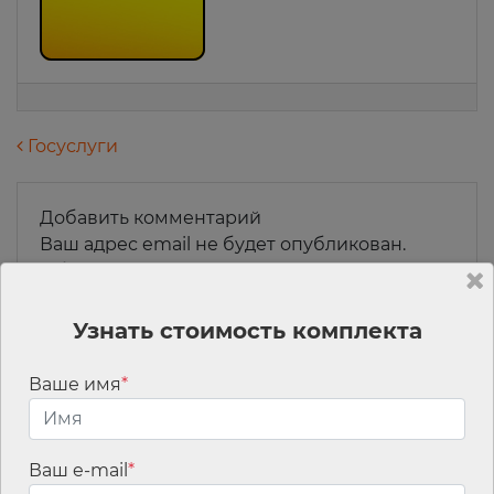
Навигация по записям
Госуслуги
Добавить комментарий
Ваш адрес email не будет опубликован.
Обязательные поля помечены
*
Комментарий
*
Узнать стоимость комплекта
Ваше имя
*
Ваш e-mail
*
Имя
*