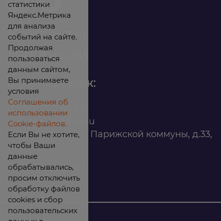
статистики
Яндекс.Метрика
для анализа
Контакты
событий на сайте.
Продолжая
Вакансии
пользоваться
данным сайтом,
Вы принимаете
Офис продаж:
условия
Соглашения об
8 (800) 200 88 45
использовании
infomarket@ilan.su
Cookie-файлов.
г. Красноярск, ул. Парижской коммуны, д.33,
Если Вы не хотите,
чтобы Ваши
помещ. 302
данные
обрабатывались,
ИНН: 2465263327
просим отключить
обработку файлов
cookies и сбор
пользовательских