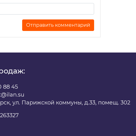
х
родаж:
0 88 45
t@ilan.su
ярск, ул. Парижской коммуны, д.33, помещ. 302
263327