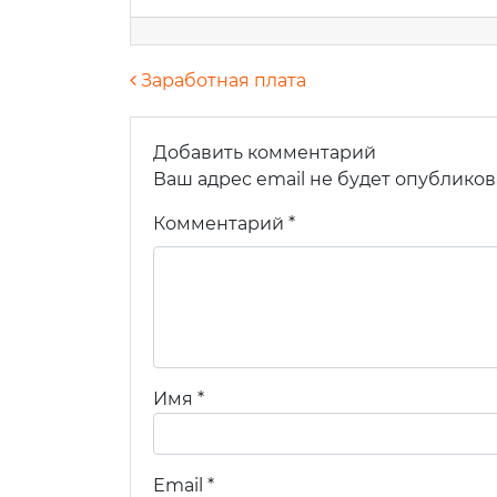
Навигация по запися
Заработная плата
Добавить комментарий
Ваше
Ваш адрес email не будет опубликов
Комментарий
*
Ваш e
Теле
Имя
*
Комм
Email
*