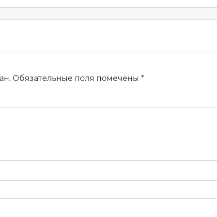
м
Узнать стоимость комплекта
 имя
*
ан.
Обязательные поля помечены
*
-mail
*
фон
*
ентарий