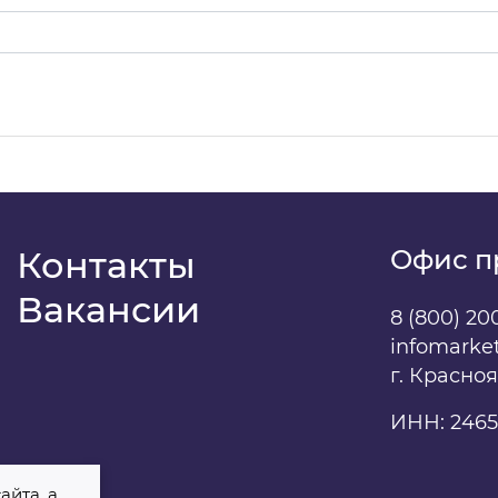
даю
свое согласие
на обработку персональных данны
Контакты
Офис п
Вакансии
8 (800) 20
infomarke
г. Красно
ИНН: 2465
айта, а