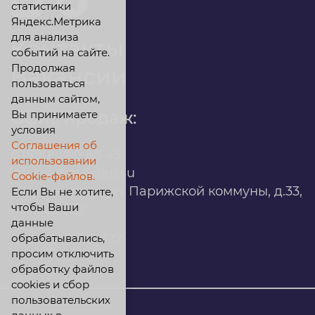
статистики
Яндекс.Метрика
для анализа
Контакты
событий на сайте.
Продолжая
Вакансии
пользоваться
данным сайтом,
Вы принимаете
Офис продаж:
условия
Соглашения об
8 (800) 200 88 45
использовании
infomarket@ilan.su
Cookie-файлов.
г. Красноярск, ул. Парижской коммуны, д.33,
Если Вы не хотите,
чтобы Ваши
помещ. 302
данные
обрабатывались,
ИНН: 2465263327
просим отключить
обработку файлов
cookies и сбор
пользовательских