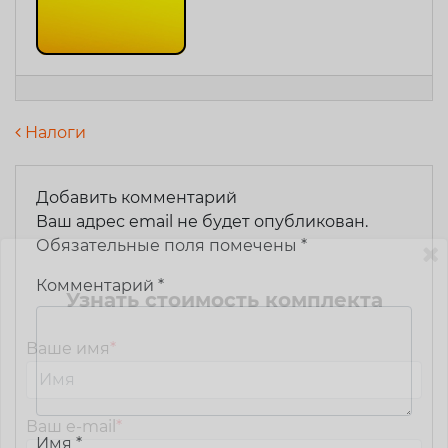
Навигация по записям
Налоги
Добавить комментарий
Ваш адрес email не будет опубликован.
Обязательные поля помечены
*
Комментарий
*
Узнать стоимость комплекта
Ваше имя
*
Ваш e-mail
*
Имя
*