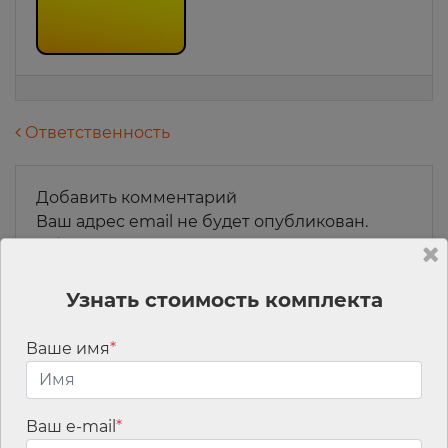
Навигация по записям
Ответственность
Добавить комментарий
Ваш адрес email не будет опубликован.
Обязательные поля помечены
*
Комментарий
*
Узнать стоимость комплекта
Ваше имя
*
Ваш e-mail
*
Имя
*