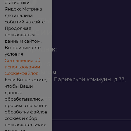
статистики
Яндекс.Метрика
для анализа
Контакты
событий на сайте.
Продолжая
Вакансии
пользоваться
данным сайтом,
Вы принимаете
Офис продаж:
условия
Соглашения об
8 (800) 200 88 45
использовании
infomarket@ilan.su
Cookie-файлов.
г. Красноярск, ул. Парижской коммуны, д.33,
Если Вы не хотите,
чтобы Ваши
помещ. 302
данные
обрабатывались,
ИНН: 2465263327
просим отключить
обработку файлов
cookies и сбор
пользовательских