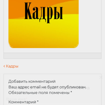
Навигация по записям
Кадры
Добавить комментарий
Ваш адрес email не будет опубликован.
Узнать стоимость комплекта
Обязательные поля помечены
*
Ваше имя
*
Комментарий
*