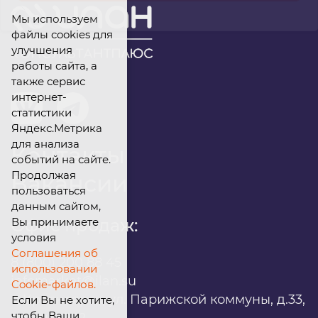
Мы используем
файлы cookies для
улучшения
работы сайта, а
также сервис
интернет-
статистики
Яндекс.Метрика
для анализа
Контакты
событий на сайте.
Продолжая
Вакансии
пользоваться
данным сайтом,
Вы принимаете
Офис продаж:
условия
Соглашения об
8 (800) 200 88 45
использовании
infomarket@ilan.su
Cookie-файлов.
г. Красноярск, ул. Парижской коммуны, д.33,
Если Вы не хотите,
чтобы Ваши
помещ. 302