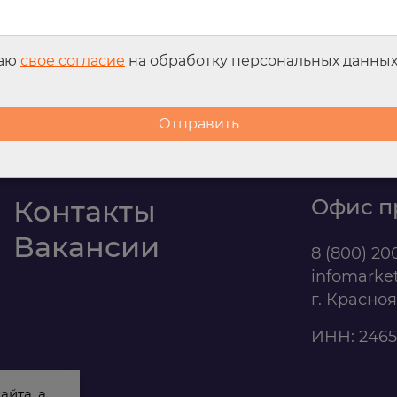
даю
свое согласие
на обработку персональных данны
Контакты
Офис п
Вакансии
8 (800) 20
infomarke
г. Красно
ИНН: 2465
айта, а