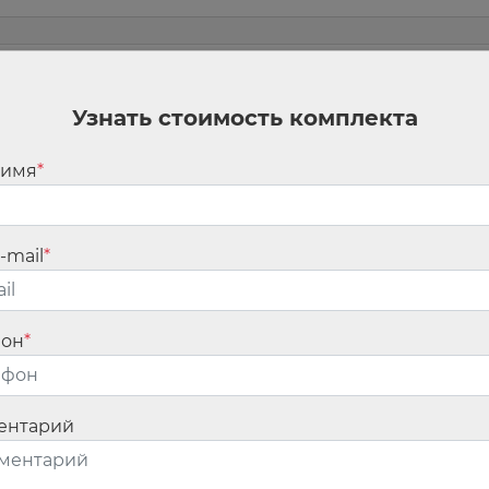
м
Узнать стоимость комплекта
 имя
*
ан.
Обязательные поля помечены
*
-mail
*
фон
*
ентарий