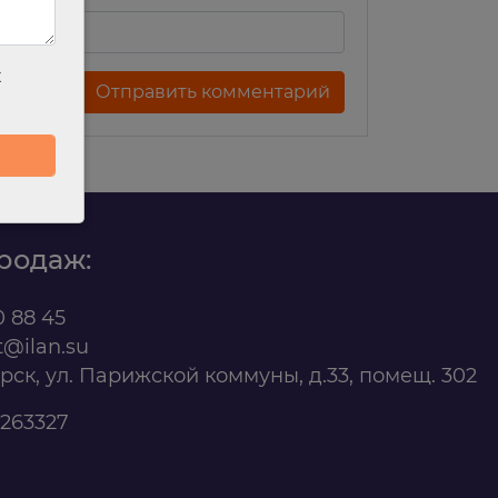
х
родаж:
0 88 45
t@ilan.su
ярск, ул. Парижской коммуны, д.33, помещ. 302
263327