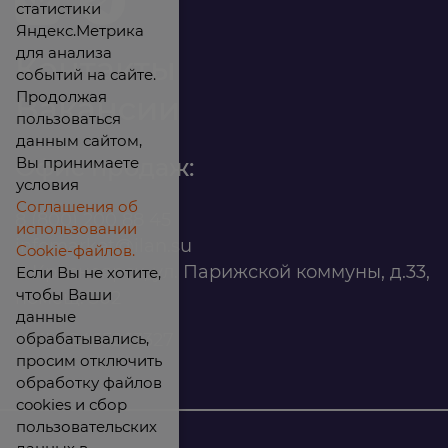
статистики
Яндекс.Метрика
для анализа
Контакты
событий на сайте.
Продолжая
Вакансии
пользоваться
данным сайтом,
Вы принимаете
Офис продаж:
условия
Соглашения об
8 (800) 200 88 45
использовании
infomarket@ilan.su
Cookie-файлов.
г. Красноярск, ул. Парижской коммуны, д.33,
Если Вы не хотите,
чтобы Ваши
помещ. 302
данные
обрабатывались,
ИНН: 2465263327
просим отключить
обработку файлов
cookies и сбор
пользовательских