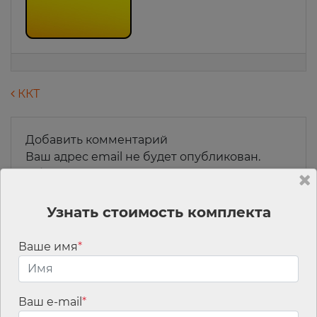
Навигация по записям
ККТ
Добавить комментарий
Ваш адрес email не будет опубликован.
Обязательные поля помечены
*
Комментарий
*
Узнать стоимость комплекта
Ваше имя
*
Ваш e-mail
*
Имя
*