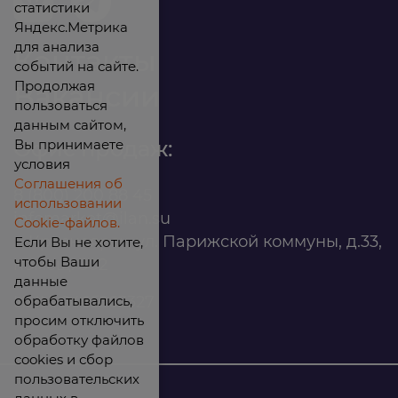
статистики
Яндекс.Метрика
для анализа
Контакты
событий на сайте.
Продолжая
Вакансии
пользоваться
данным сайтом,
Вы принимаете
Офис продаж:
условия
Соглашения об
8 (800) 200 88 45
использовании
infomarket@ilan.su
Cookie-файлов.
г. Красноярск, ул. Парижской коммуны, д.33,
Если Вы не хотите,
чтобы Ваши
помещ. 302
данные
обрабатывались,
ИНН: 2465263327
просим отключить
обработку файлов
cookies и сбор
пользовательских