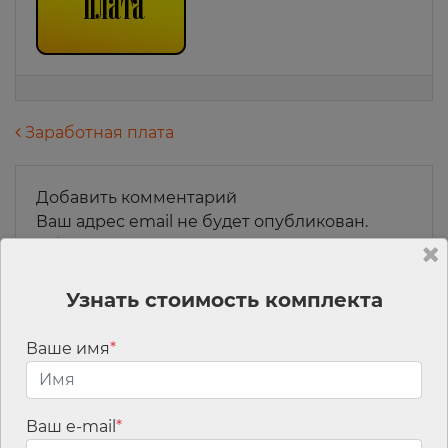
Навигация по записям
Заработная плата
Добавить комментарий
Ваш адрес email не будет опубликован.
Обязательные поля помечены
*
Комментарий
*
Узнать стоимость комплекта
Ваше имя
*
Ваш e-mail
*
Имя
*