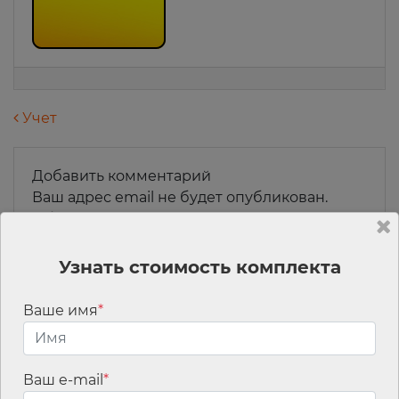
Навигация по записям
Учет
Добавить комментарий
Ваш адрес email не будет опубликован.
Обязательные поля помечены
*
Комментарий
*
Узнать стоимость комплекта
Ваше имя
*
Ваш e-mail
*
Имя
*