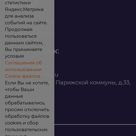
статистики
Яндекс.Метрика
для анализа
Контакты
событий на сайте.
Продолжая
Вакансии
пользоваться
данным сайтом,
Вы принимаете
Офис продаж:
условия
Соглашения об
8 (800) 200 88 45
использовании
infomarket@ilan.su
Cookie-файлов.
г. Красноярск, ул. Парижской коммуны, д.33,
Если Вы не хотите,
чтобы Ваши
помещ. 302
данные
обрабатывались,
ИНН: 2465263327
просим отключить
обработку файлов
cookies и сбор
пользовательских