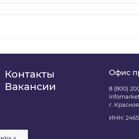
даю
свое согласие
на обработку персональных данны
Контакты
Офис п
Вакансии
8 (800) 20
infomarke
г. Красно
ИНН: 2465
айта, а