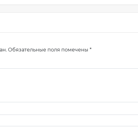
м
Узнать стоимость комплекта
 имя
*
ан.
Обязательные поля помечены
*
-mail
*
фон
*
ентарий