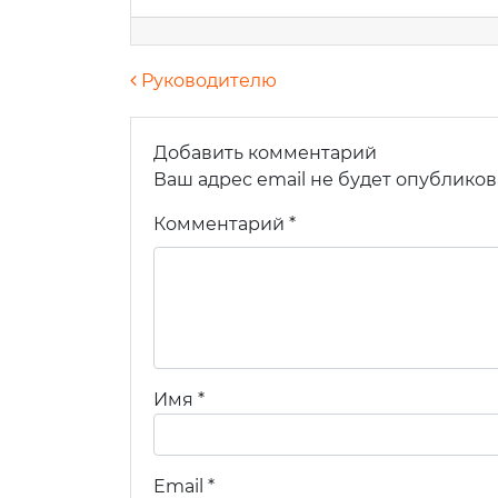
Навигация по запися
Руководителю
Добавить комментарий
Ваше
Ваш адрес email не будет опубликов
Комментарий
*
Ваш e
Теле
Имя
*
Комм
Email
*