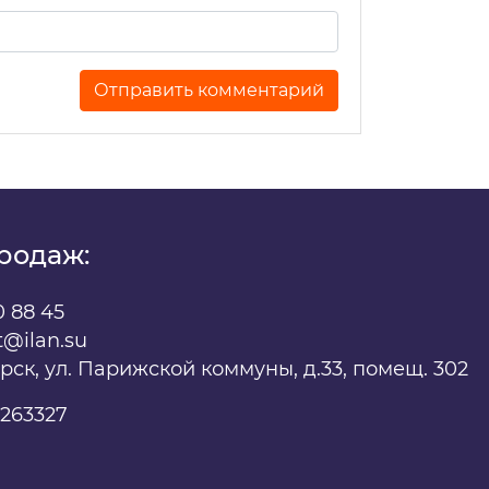
х
родаж:
0 88 45
t@ilan.su
ярск, ул. Парижской коммуны, д.33, помещ. 302
263327