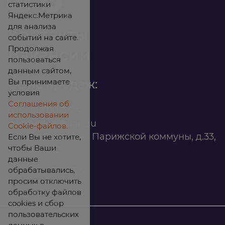
статистики
Яндекс.Метрика
для анализа
Контакты
событий на сайте.
Продолжая
Вакансии
пользоваться
данным сайтом,
Вы принимаете
Офис продаж:
условия
Соглашения об
8 (800) 200 88 45
использовании
infomarket@ilan.su
Cookie-файлов.
г. Красноярск, ул. Парижской коммуны, д.33,
Если Вы не хотите,
чтобы Ваши
помещ. 302
данные
обрабатывались,
ИНН: 2465263327
просим отключить
обработку файлов
cookies и сбор
пользовательских