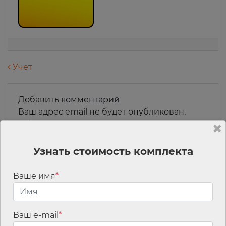
Навигация по записям
Учет
Добавить комментарий
Ваш адрес email не будет опубликован.
Обязательные поля помечены
*
Комментарий
*
Узнать стоимость комплекта
Ваше имя
*
Ваш e-mail
*
Имя
*