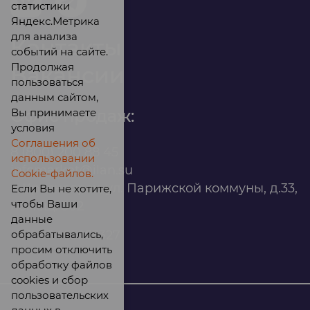
статистики
Яндекс.Метрика
для анализа
Контакты
событий на сайте.
Продолжая
Вакансии
пользоваться
данным сайтом,
Вы принимаете
Офис продаж:
условия
Соглашения об
8 (800) 200 88 45
использовании
infomarket@ilan.su
Cookie-файлов.
г. Красноярск, ул. Парижской коммуны, д.33,
Если Вы не хотите,
чтобы Ваши
помещ. 302
данные
обрабатывались,
ИНН: 2465263327
просим отключить
обработку файлов
cookies и сбор
пользовательских