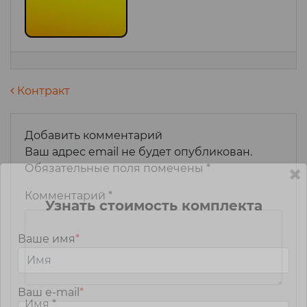
Навигация по записям
Контракт
Добавить комментарий
Ваш адрес email не будет опубликован.
Обязательные поля помечены
*
Комментарий
*
Узнать стоимость комплекта
Ваше имя
*
Ваш e-mail
*
Имя
*