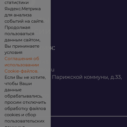
статистики
Яндекс.Метрика
для анализа
Контакты
событий на сайте.
Продолжая
Вакансии
пользоваться
данным сайтом,
Вы принимаете
Офис продаж:
условия
Соглашения об
8 (800) 200 88 45
использовании
infomarket@ilan.su
Cookie-файлов.
г. Красноярск, ул. Парижской коммуны, д.33,
Если Вы не хотите,
чтобы Ваши
помещ. 302
данные
обрабатывались,
ИНН: 2465263327
просим отключить
обработку файлов
cookies и сбор
пользовательских