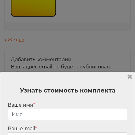
Навигация по записям
Жилье
Добавить комментарий
Ваш адрес email не будет опубликован.
Обязательные поля помечены
*
Комментарий
*
Узнать стоимость комплекта
Ваше имя
*
Ваш e-mail
*
Имя
*