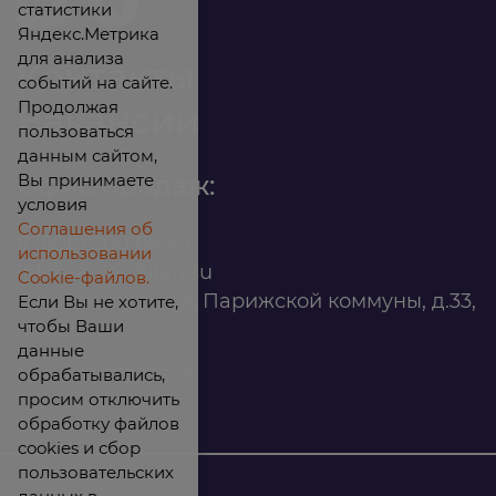
статистики
Яндекс.Метрика
для анализа
Контакты
событий на сайте.
Продолжая
Вакансии
пользоваться
данным сайтом,
Вы принимаете
Офис продаж:
условия
Соглашения об
8 (800) 200 88 45
использовании
infomarket@ilan.su
Cookie-файлов.
г. Красноярск, ул. Парижской коммуны, д.33,
Если Вы не хотите,
чтобы Ваши
помещ. 302
данные
обрабатывались,
ИНН: 2465263327
просим отключить
обработку файлов
cookies и сбор
пользовательских