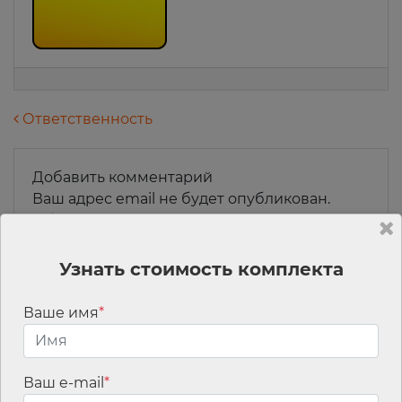
Навигация по записям
Ответственность
Добавить комментарий
Ваш адрес email не будет опубликован.
Обязательные поля помечены
*
Комментарий
*
Узнать стоимость комплекта
Ваше имя
*
Ваш e-mail
*
Имя
*