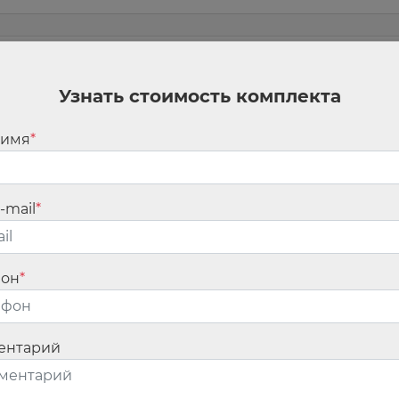
м
Узнать стоимость комплекта
 имя
*
ан.
Обязательные поля помечены
*
-mail
*
фон
*
ентарий