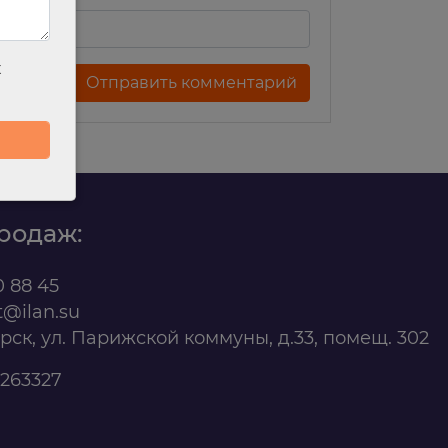
х
родаж:
0 88 45
t@ilan.su
ярск, ул. Парижской коммуны, д.33, помещ. 302
263327