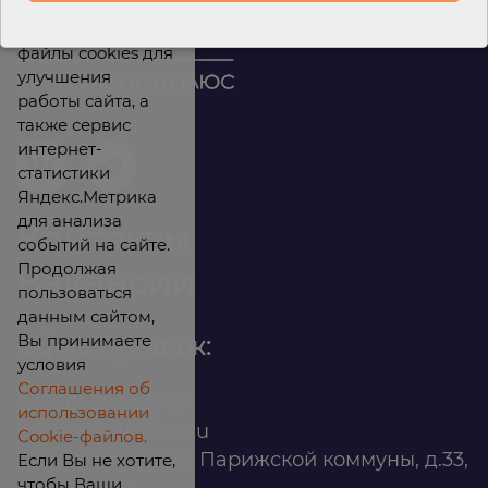
Мы используем
файлы cookies для
улучшения
работы сайта, а
также сервис
интернет-
статистики
Яндекс.Метрика
для анализа
Контакты
событий на сайте.
Продолжая
Вакансии
пользоваться
данным сайтом,
Вы принимаете
Офис продаж:
условия
Соглашения об
8 (800) 200 88 45
использовании
infomarket@ilan.su
Cookie-файлов.
г. Красноярск, ул. Парижской коммуны, д.33,
Если Вы не хотите,
чтобы Ваши
помещ. 302