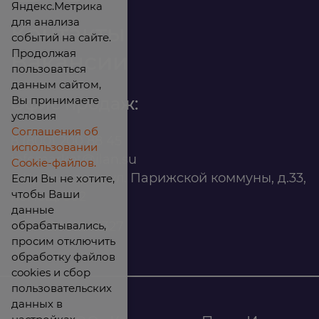
Яндекс.Метрика
для анализа
Контакты
событий на сайте.
Продолжая
Вакансии
пользоваться
данным сайтом,
Вы принимаете
Офис продаж:
условия
Соглашения об
8 (800) 200 88 45
использовании
infomarket@ilan.su
Cookie-файлов.
г. Красноярск, ул. Парижской коммуны, д.33,
Если Вы не хотите,
чтобы Ваши
помещ. 302
данные
обрабатывались,
ИНН: 2465263327
просим отключить
обработку файлов
cookies и сбор
пользовательских
данных в