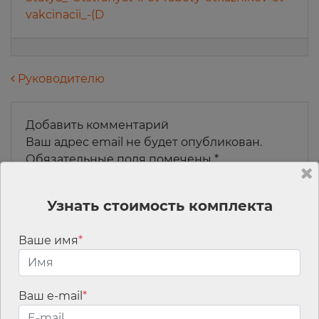
vakcinacii_-(D
Навигация по записям
Руководителю
Добавить комментарий
Ваш адрес email не будет опубликован.
Обязательные поля помечены
*
Комментарий
*
Узнать стоимость комплекта
Ваше имя
*
Ваш e-mail
*
Имя
*