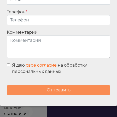
Телефон
*
Email
*
Комментарий
Я даю
свое согласие
на обработку
персональных данных
Мы используем
файлы cookies для
улучшения
работы сайта, а
также сервис
интернет-
статистики